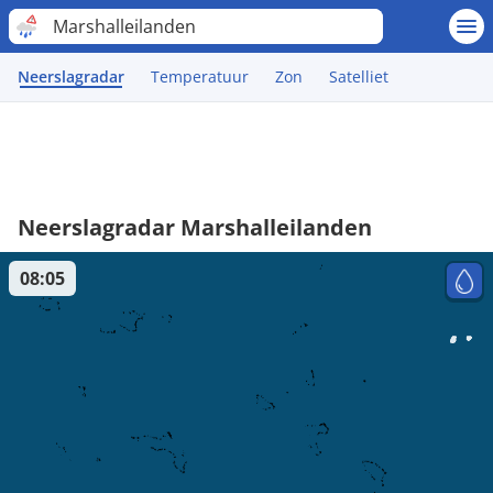
Marshalleilanden
Neerslagradar
Temperatuur
Zon
Satelliet
Neerslagradar Marshalleilanden
08:05