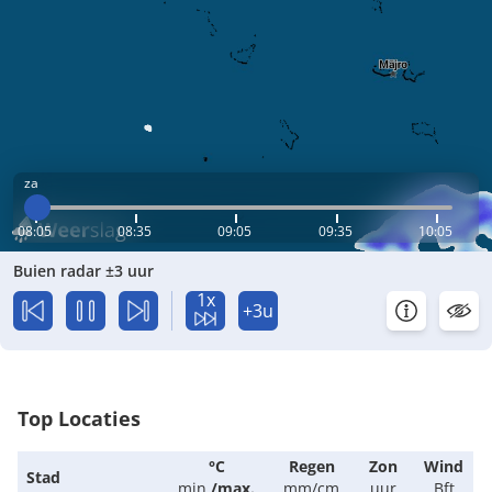
za
08:05
08:35
09:05
09:35
10:05
Buien radar ±3 uur
1x
+3u
Top Locaties
°C
Regen
Zon
Wind
Stad
min.
/
max.
mm/cm
uur
Bft