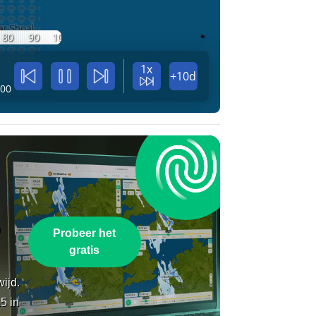
80
90
100
1x
+10d
:00
n
Probeer het
gratis
wijd.
5 in