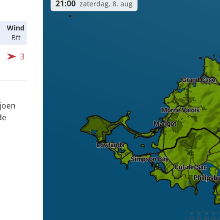
21:00
zaterdag, 8. aug
Wind
Bft
3
ljoen
de