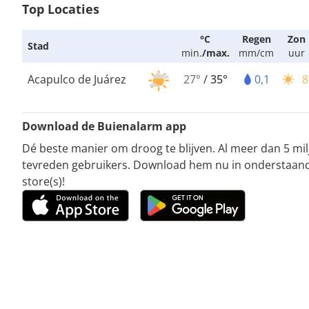
Top Locaties
°C
Regen
Zon
Stad
min.
/
max.
mm/cm
uur
Acapulco de Juárez
27°
/
35°
0,1
8
Download de Buienalarm app
Dé beste manier om droog te blijven. Al meer dan 5 mi
tevreden gebruikers. Download hem nu in onderstaan
store(s)!