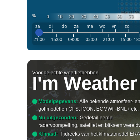
%
0
10
20
30
40
50
60
70
za
di
do
za
ma
wo
vr
zo
21:00
15:00
09:00
03:00
21:00
15:00
18
Voor de echte weerliefhebber!
I'm Weather
Modelgegevens:
Alle bekende atmosfeer- e
golfmodellen GFS, ICON, ECMWF-BNL+ etc.
Nu uitgezonden:
Gedetailleerde
radarvoorspelling, satelliet en bliksem wereld
Klimaat:
Tijdreeks van het klimaatmodel ERA