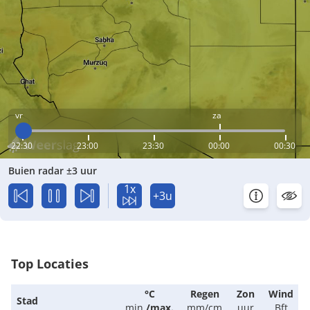
vr
za
22:30
23:00
23:30
00:00
00:30
Buien radar ±3 uur
1x
+3u
Top Locaties
°C
Regen
Zon
Wind
Stad
min.
/
max.
mm/cm
uur
Bft