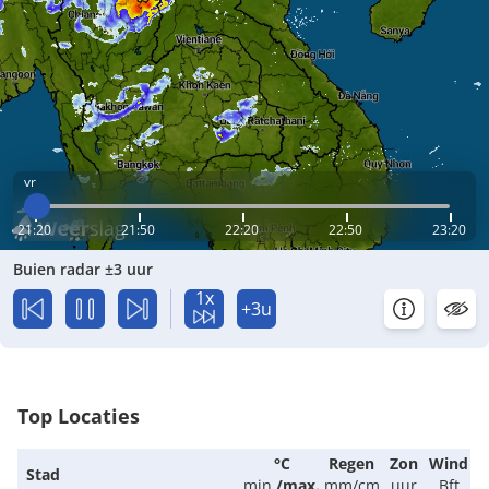
vr
21:20
21:50
22:20
22:50
23:20
Buien radar ±3 uur
1x
+3u
Top Locaties
°C
Regen
Zon
Wind
Stad
min.
/
max.
mm/cm
uur
Bft