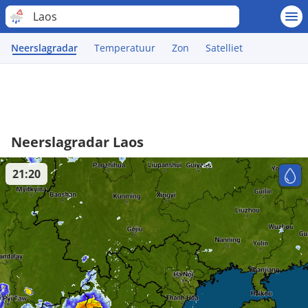
Laos
Neerslagradar
Temperatuur
Zon
Satelliet
Neerslagradar Laos
21:20