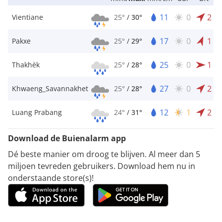
11
0
2
Vientiane
25°
/
30°
17
0
1
Pakxe
25°
/
29°
25
0
1
Thakhèk
25°
/
28°
27
0
2
Khwaeng_Savannakhet
25°
/
28°
12
1
2
Luang Prabang
24°
/
31°
Download de Buienalarm app
Dé beste manier om droog te blijven. Al meer dan 5
miljoen tevreden gebruikers. Download hem nu in
onderstaande store(s)!