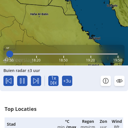
vr
17:50
18:20
18:50
19:20
19:50
Buien radar ±3 uur
1x
+3u
Top Locaties
°C
Regen
Zon
Wind
Stad
min.
/
max.
mm/cm
uur
Bft