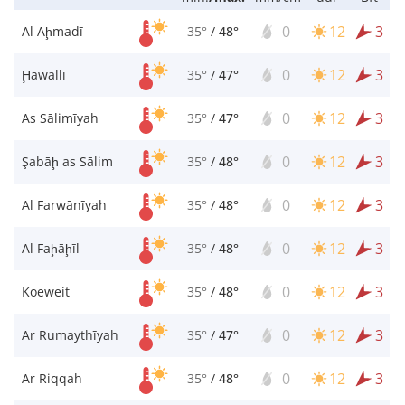
0
12
3
Al Aḩmadī
35°
/
48°
0
12
3
Ḩawallī
35°
/
47°
0
12
3
As Sālimīyah
35°
/
47°
0
12
3
Şabāḩ as Sālim
35°
/
48°
0
12
3
Al Farwānīyah
35°
/
48°
0
12
3
Al Faḩāḩīl
35°
/
48°
0
12
3
Koeweit
35°
/
48°
0
12
3
Ar Rumaythīyah
35°
/
47°
0
12
3
Ar Riqqah
35°
/
48°