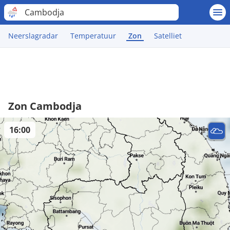
Cambodja
Neerslagradar
Temperatuur
Zon
Satelliet
Zon Cambodja
16:00