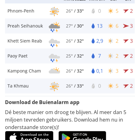
0
5
2
Phnom-Penh
26°
/
33°
13
6
3
Preah Seihanouk
27°
/
30°
2,9
2
3
Khett Siem Reab
26°
/
32°
7
2
2
Paoy Paet
25°
/
32°
0,1
3
3
Kampong Cham
26°
/
32°
0
5
2
Ta Khmau
26°
/
33°
Download de Buienalarm app
Dé beste manier om droog te blijven. Al meer dan 5
miljoen tevreden gebruikers. Download hem nu in
onderstaande store(s)!