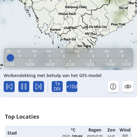
do
za
ma
wo
vr
zo
di
do
za
16:00
10:00
04:00
22:00
16:00
10:00
13:00
Wolkendekking met behulp van het GFS-model
1x
+10d
Top Locaties
°C
Regen
Zon
Wind
Stad
min.
/
max.
mm/cm
uur
Bft