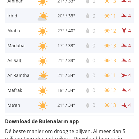
0
13
4
Amman
21°
/
33°
0
11
4
Irbid
20°
/
33°
0
12
4
Akaba
27°
/
40°
0
13
4
Mādabā
17°
/
33°
0
13
4
As Salţ
21°
/
33°
0
11
4
Ar Ramthā
21°
/
34°
0
12
4
Mafrak
18°
/
34°
0
13
4
Ma'an
21°
/
34°
Download de Buienalarm app
Dé beste manier om droog te blijven. Al meer dan 5
miljoen tevreden gebruikers. Download hem nu in