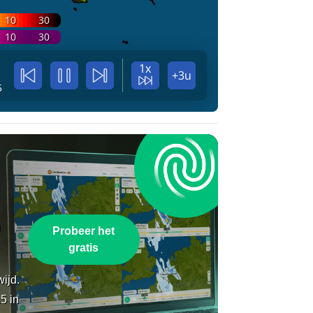
10
30
10
30
1x
+3u
5
n
Probeer het
gratis
wijd.
5 in