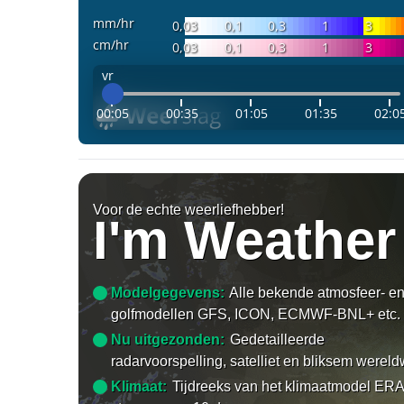
mm/hr
0,03
0,1
0,3
1
3
cm/hr
0,03
0,1
0,3
1
3
vr
00:05
00:35
01:05
01:35
02:0
Voor de echte weerliefhebber!
I'm Weather
Modelgegevens:
Alle bekende atmosfeer- e
golfmodellen GFS, ICON, ECMWF-BNL+ etc.
Nu uitgezonden:
Gedetailleerde
radarvoorspelling, satelliet en bliksem wereld
Klimaat:
Tijdreeks van het klimaatmodel ERA