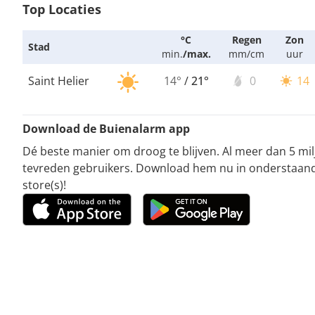
Top Locaties
°C
Regen
Zon
Stad
min.
/
max.
mm/cm
uur
Saint Helier
14°
/
21°
0
14
Download de Buienalarm app
Dé beste manier om droog te blijven. Al meer dan 5 mi
tevreden gebruikers. Download hem nu in onderstaan
store(s)!