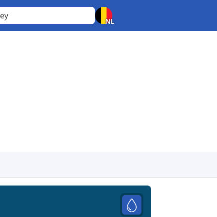
sey
NL