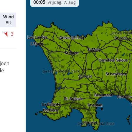
00:05
vrijdag, 7. aug
Wind
Bft
3
ljoen
de