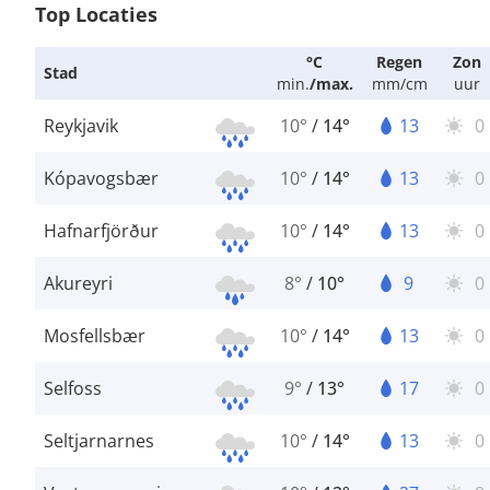
Top Locaties
°C
Regen
Zon
Stad
min.
/
max.
mm/cm
uur
Reykjavik
10°
/
14°
13
0
Kópavogsbær
10°
/
14°
13
0
Hafnarfjörður
10°
/
14°
13
0
Akureyri
8°
/
10°
9
0
Mosfellsbær
10°
/
14°
13
0
Selfoss
9°
/
13°
17
0
Seltjarnarnes
10°
/
14°
13
0