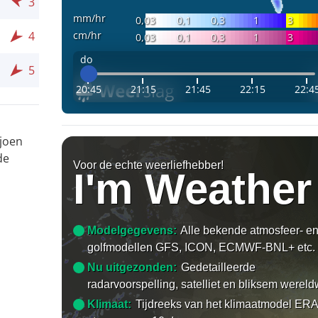
3
mm/hr
0,03
0,1
0,3
1
3
cm/hr
4
0,03
0,1
0,3
1
3
do
5
20:45
21:15
21:45
22:15
22:4
ljoen
de
Voor de echte weerliefhebber!
I'm Weather
Modelgegevens:
Alle bekende atmosfeer- e
golfmodellen GFS, ICON, ECMWF-BNL+ etc.
Nu uitgezonden:
Gedetailleerde
radarvoorspelling, satelliet en bliksem wereld
Klimaat:
Tijdreeks van het klimaatmodel ERA