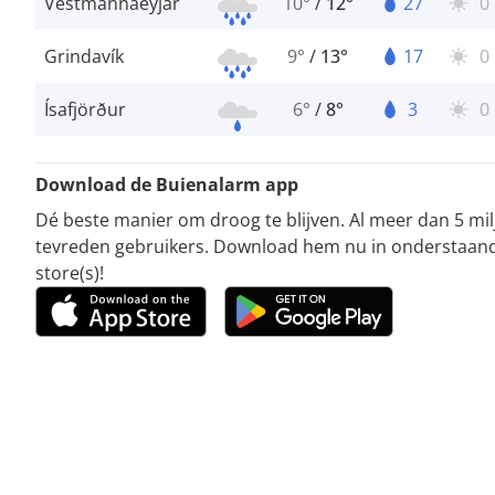
Vestmannaeyjar
10°
/
12°
27
0
Grindavík
9°
/
13°
17
0
Ísafjörður
6°
/
8°
3
0
Download de Buienalarm app
Dé beste manier om droog te blijven. Al meer dan 5 mi
tevreden gebruikers. Download hem nu in onderstaan
store(s)!