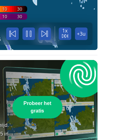
10
30
10
30
1x
+3u
5
n
Probeer het
gratis
wijd.
5 in