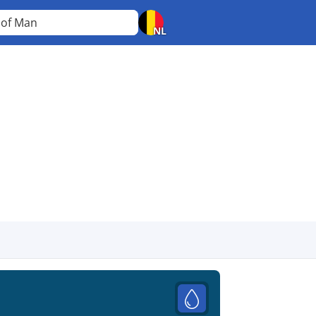
e of Man
NL