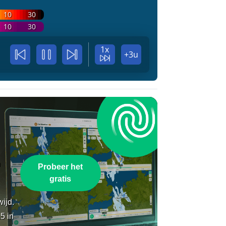
10
30
10
30
1x
+3u
n
Probeer het
gratis
wijd.
5 in