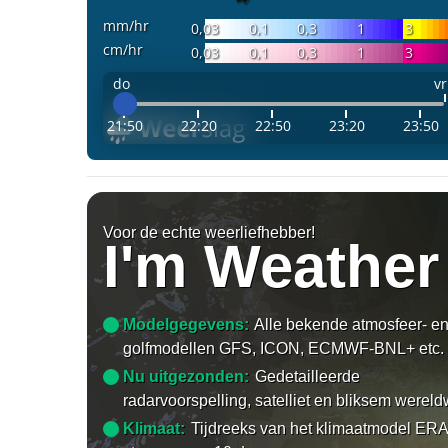
mm/hr
0,03
0,1
0,3
1
3
cm/hr
0,03
0,1
0,3
1
3
do
vr
21:50
22:20
22:50
23:20
23:50
Voor de echte weerliefhebber!
I'm Weather
Modelgegevens:
Alle bekende atmosfeer- e
golfmodellen GFS, ICON, ECMWF-BNL+ etc.
Nu uitgezonden:
Gedetailleerde
radarvoorspelling, satelliet en bliksem wereld
Klimaat:
Tijdreeks van het klimaatmodel ERA