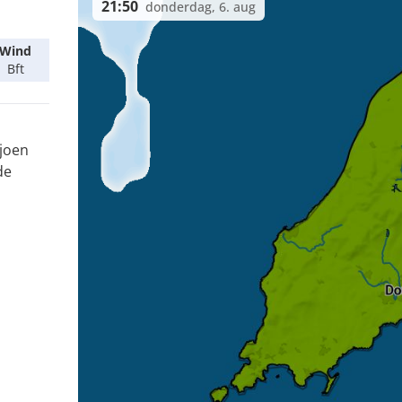
21:50
donderdag, 6. aug
Wind
Bft
ljoen
de