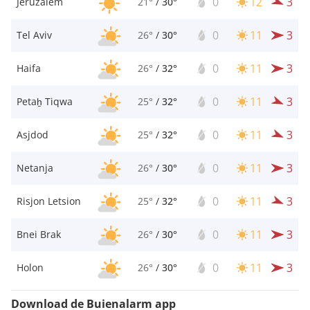
0
12
3
Jeruzalem
21°
/
30°
0
11
3
Tel Aviv
26°
/
30°
0
11
3
Haifa
26°
/
32°
0
11
3
Petaẖ Tiqwa
25°
/
32°
0
11
3
Asjdod
25°
/
32°
0
11
3
Netanja
26°
/
30°
0
11
3
Risjon Letsion
25°
/
32°
0
11
3
Bnei Brak
26°
/
30°
0
11
3
Holon
26°
/
30°
Download de Buienalarm app