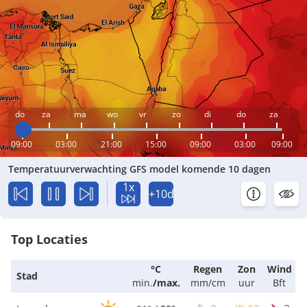
do
za
ma
wo
vr
zo
di
do
za
09:00
03:00
21:00
15:00
09:00
03:00
09:00
Temperatuurverwachting GFS model komende 10 dagen
1x
+10d
Top Locaties
°C
Regen
Zon
Wind
Stad
min.
/
max.
mm/cm
uur
Bft