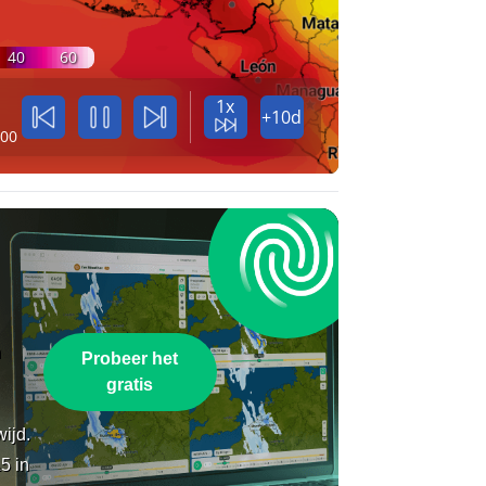
40
60
1x
+10d
:00
n
Probeer het
gratis
wijd.
5 in