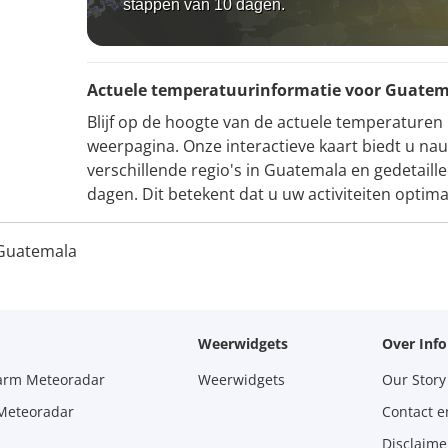
stappen van 10 dagen.
Actuele temperatuurinformatie voor Guate
Blijf op de hoogte van de actuele temperaturen
weerpagina. Onze interactieve kaart biedt u n
verschillende regio's in Guatemala en gedetail
dagen. Dit betekent dat u uw activiteiten optim
Guatemala
Weerwidgets
Over Inf
larm Meteoradar
Weerwidgets
Our Story
 Meteoradar
Contact e
Disclaime