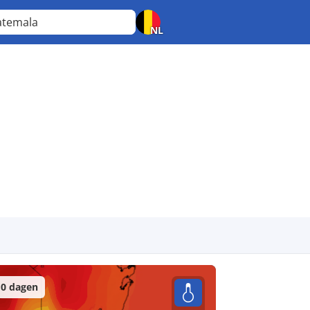
atemala
NL
0 dagen