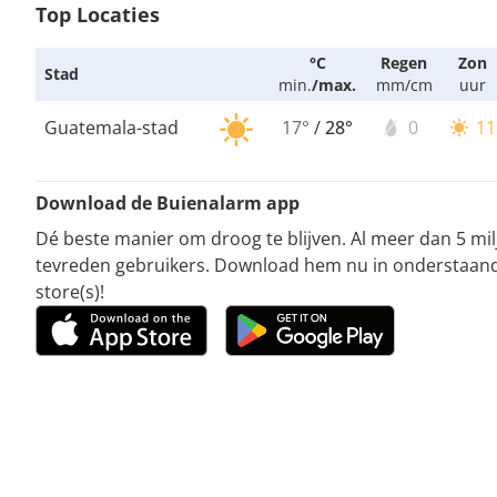
Top Locaties
°C
Regen
Zon
Stad
min.
/
max.
mm/cm
uur
Guatemala-stad
17°
/
28°
0
11
Download de Buienalarm app
Dé beste manier om droog te blijven. Al meer dan 5 mi
tevreden gebruikers. Download hem nu in onderstaan
store(s)!