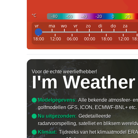
°C
-80
-60
-40
-20
0
20
vr
ma
wo
vr
zo
di
do
za
18:00
12:00
06:00
00:00
18:00
12:00
18
Voor de echte weerliefhebber!
I'm Weather
Modelgegevens:
Alle bekende atmosfeer- e
golfmodellen GFS, ICON, ECMWF-BNL+ etc.
Nu uitgezonden:
Gedetailleerde
radarvoorspelling, satelliet en bliksem wereld
Klimaat:
Tijdreeks van het klimaatmodel ERA