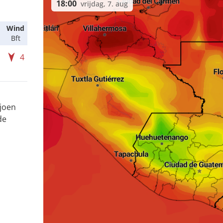
18:00
vrijdag, 7. aug
Wind
Bft
4
ljoen
de