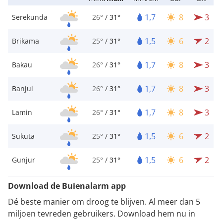
1,7
8
3
Serekunda
26°
/
31°
1,5
6
2
Brikama
25°
/
31°
1,7
8
3
Bakau
26°
/
31°
1,7
8
3
Banjul
26°
/
31°
1,7
8
3
Lamin
26°
/
31°
1,5
6
2
Sukuta
25°
/
31°
1,5
6
2
Gunjur
25°
/
31°
Download de Buienalarm app
Dé beste manier om droog te blijven. Al meer dan 5
miljoen tevreden gebruikers. Download hem nu in