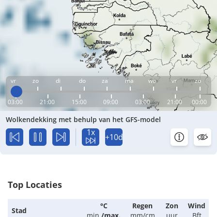
vr
zo
di
do
za
ma
wo
vr
zo
03:00
21:00
15:00
09:00
03:00
21:00
00:00
Wolkendekking met behulp van het GFS-model
1x
+10d
Top Locaties
°C
Regen
Zon
Wind
Stad
min.
/
max.
mm/cm
uur
Bft