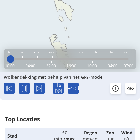
do
za
ma
wo
vr
zo
di
do
za
10:00
04:00
22:00
16:00
10:00
04:00
07:00
Wolkendekking met behulp van het GFS-model
1x
+10d
Top Locaties
°C
Regen
Zon
Wind
Stad
min.
/
max.
mm/cm
uur
Bft