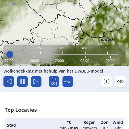
do
za
zo
ma
di
17:00
20:00
23:00
02:00
05:00
Wolkendekking met behulp van het DWDEU-model
1x
+5d
Top Locaties
°C
Regen
Zon
Wind
Stad
min.
/
max.
mm/cm
uur
Bft