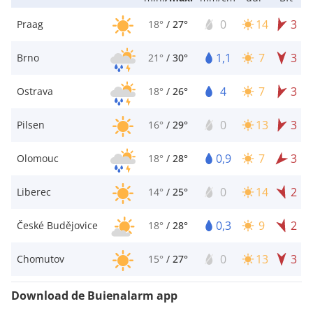
0
14
3
Praag
18°
/
27°
1,1
7
3
Brno
21°
/
30°
4
7
3
Ostrava
18°
/
26°
0
13
3
Pilsen
16°
/
29°
0,9
7
3
Olomouc
18°
/
28°
0
14
2
Liberec
14°
/
25°
0,3
9
2
České Budějovice
18°
/
28°
0
13
3
Chomutov
15°
/
27°
Download de Buienalarm app