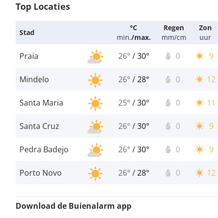
Top Locaties
°C
Regen
Zon
Stad
min.
/
max.
mm/cm
uur
Praia
26°
/
30°
0
9
Mindelo
26°
/
28°
0
12
Santa Maria
25°
/
30°
0
11
Santa Cruz
26°
/
30°
0
9
Pedra Badejo
26°
/
30°
0
9
Porto Novo
26°
/
28°
0
12
Download de Buienalarm app