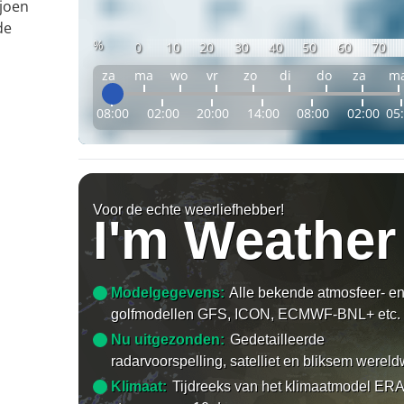
ljoen
de
%
0
10
20
30
40
50
60
70
za
ma
wo
vr
zo
di
do
za
m
08:00
02:00
20:00
14:00
08:00
02:00
05
Voor de echte weerliefhebber!
I'm Weather
Modelgegevens:
Alle bekende atmosfeer- e
golfmodellen GFS, ICON, ECMWF-BNL+ etc.
Nu uitgezonden:
Gedetailleerde
radarvoorspelling, satelliet en bliksem wereld
Klimaat:
Tijdreeks van het klimaatmodel ERA