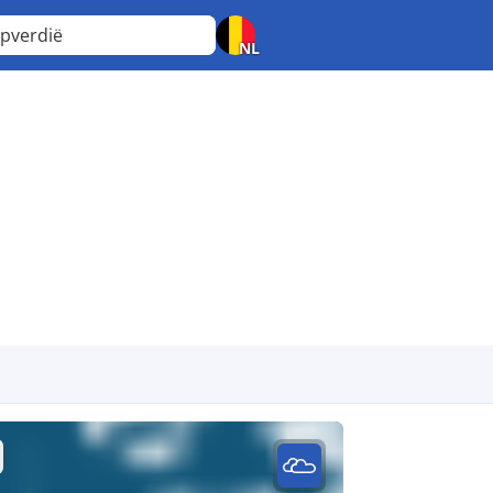
pverdië
NL