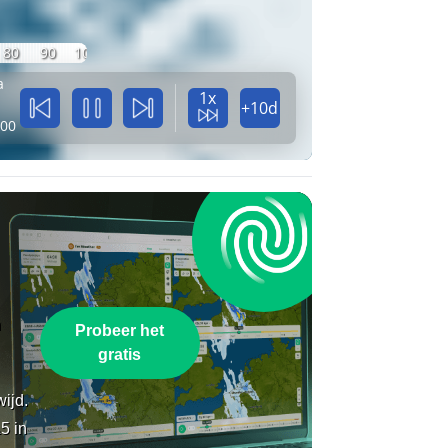
80
90
100
a
1x
+10d
:00
n
Probeer het
gratis
wijd.
5 in