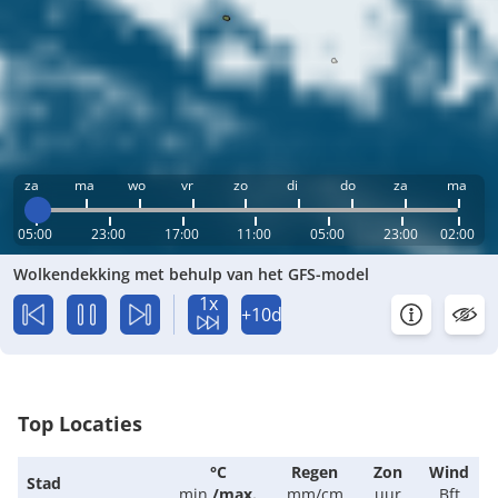
za
ma
wo
vr
zo
di
do
za
ma
05:00
23:00
17:00
11:00
05:00
23:00
02:00
Wolkendekking met behulp van het GFS-model
1x
+10d
Top Locaties
°C
Regen
Zon
Wind
Stad
min.
/
max.
mm/cm
uur
Bft