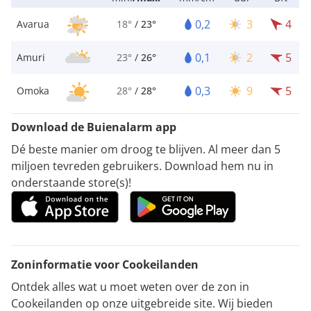
0,2
3
4
Avarua
18°
/
23°
0,1
2
5
Amuri
23°
/
26°
0,3
9
5
Omoka
28°
/
28°
Download de Buienalarm app
Dé beste manier om droog te blijven. Al meer dan 5
miljoen tevreden gebruikers. Download hem nu in
onderstaande store(s)!
Zoninformatie voor Cookeilanden
Ontdek alles wat u moet weten over de zon in
Cookeilanden op onze uitgebreide site. Wij bieden