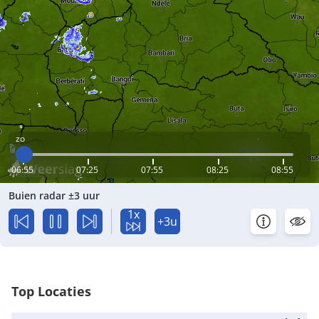
zo
06:55
07:25
07:55
08:25
08:55
Buien radar ±3 uur
1x
+3u
Top Locaties