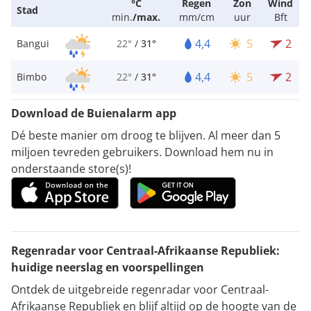
°C
Regen
Zon
Wind
Stad
min.
/
max.
mm/cm
uur
Bft
4,4
5
2
Bangui
22°
/
31°
4,4
5
2
Bimbo
22°
/
31°
Download de Buienalarm app
Dé beste manier om droog te blijven. Al meer dan 5
miljoen tevreden gebruikers. Download hem nu in
onderstaande store(s)!
Regenradar voor Centraal-Afrikaanse Republiek:
huidige neerslag en voorspellingen
Ontdek de uitgebreide regenradar voor Centraal-
Afrikaanse Republiek en blijf altijd op de hoogte van de