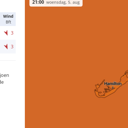
21:00
woensdag, 5. aug
Wind
Bft
3
3
ljoen
de