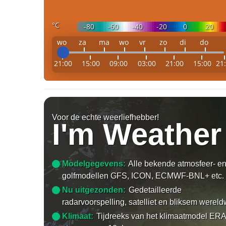
°C
-80
-60
-40
-20
0
20
wo
za
ma
wo
vr
zo
di
do
21:00
15:00
09:00
03:00
21:00
15:00
21
Voor de echte weerliefhebber!
I'm Weather
Modelgegevens:
Alle bekende atmosfeer- e
golfmodellen GFS, ICON, ECMWF-BNL+ etc.
Nu uitgezonden:
Gedetailleerde
radarvoorspelling, satelliet en bliksem wereld
Klimaat:
Tijdreeks van het klimaatmodel ERA