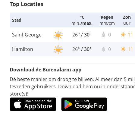
Top Locaties
°C
Regen
Zon
Stad
min.
/
max.
mm/cm
uur
Saint George
26°
/
30°
0
11
Hamilton
26°
/
30°
0
11
Download de Buienalarm app
Dé beste manier om droog te blijven. Al meer dan 5 mi
tevreden gebruikers. Download hem nu in onderstaan
store(s)!