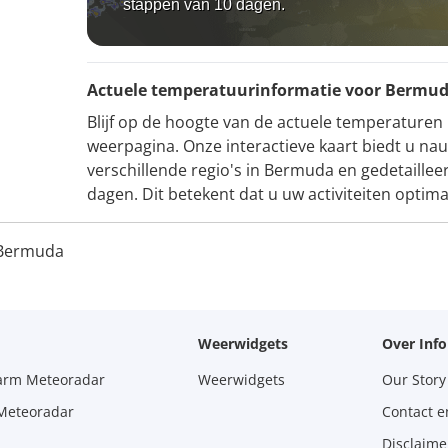
stappen van 10 dagen.
Actuele temperatuurinformatie voor Bermu
Blijf op de hoogte van de actuele temperature
weerpagina. Onze interactieve kaart biedt u n
verschillende regio's in Bermuda en gedetaille
dagen. Dit betekent dat u uw activiteiten optim
 Bermuda
Weerwidgets
Over Inf
larm Meteoradar
Weerwidgets
Our Story
 Meteoradar
Contact e
Disclaime