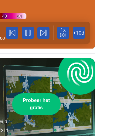
40
60
1x
+10d
:00
n
Probeer het
gratis
wijd.
5 in