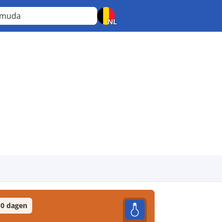
rmuda
NL
0 dagen