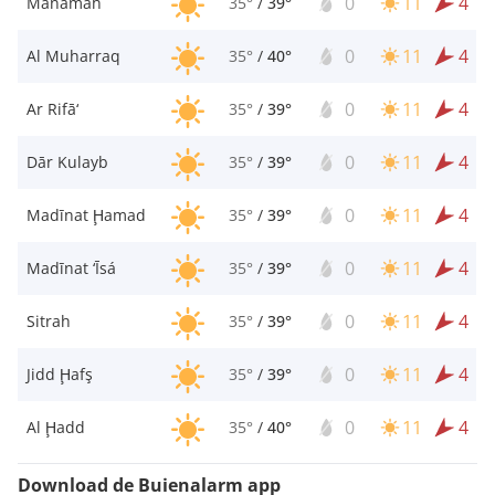
0
11
4
Manamah
35°
/
39°
0
11
4
Al Muharraq
35°
/
40°
0
11
4
Ar Rifā‘
35°
/
39°
0
11
4
Dār Kulayb
35°
/
39°
0
11
4
Madīnat Ḩamad
35°
/
39°
0
11
4
Madīnat ‘Īsá
35°
/
39°
0
11
4
Sitrah
35°
/
39°
0
11
4
Jidd Ḩafş
35°
/
39°
0
11
4
Al Ḩadd
35°
/
40°
Download de Buienalarm app