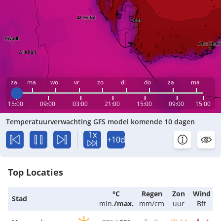
za
ma
wo
vr
zo
di
do
za
ma
15:00
09:00
03:00
21:00
15:00
09:00
15:00
Temperatuurverwachting GFS model komende 10 dagen
1x
+10d
Top Locaties
°C
Regen
Zon
Wind
Stad
min.
/
max.
mm/cm
uur
Bft