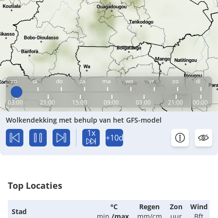
zo
di
do
za
ma
wo
vr
zo
di
03:00
21:00
15:00
09:00
03:00
21:00
00:00
Wolkendekking met behulp van het GFS-model
1x
+10d
Top Locaties
°C
Regen
Zon
Wind
Stad
min.
/
max.
mm/cm
uur
Bft