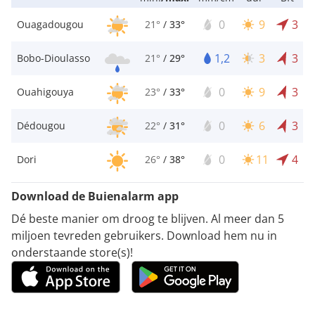
0
9
3
Ouagadougou
21°
/
33°
1,2
3
3
Bobo-Dioulasso
21°
/
29°
0
9
3
Ouahigouya
23°
/
33°
0
6
3
Dédougou
22°
/
31°
0
11
4
Dori
26°
/
38°
Download de Buienalarm app
Dé beste manier om droog te blijven. Al meer dan 5
miljoen tevreden gebruikers. Download hem nu in
onderstaande store(s)!