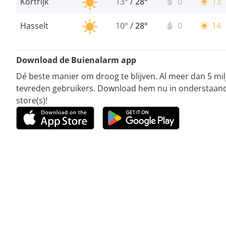
Kortrijk
13°
/
28°
0
13
Hasselt
10°
/
28°
0
14
Download de Buienalarm app
Dé beste manier om droog te blijven. Al meer dan 5 mi
tevreden gebruikers. Download hem nu in onderstaan
store(s)!