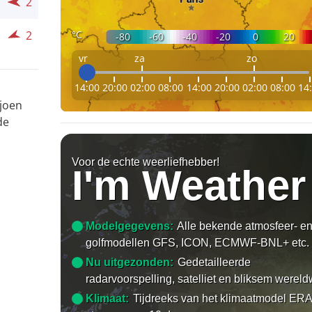
2
°C
2
-80
-60
-40
-20
0
20
vr
za
zo
14:00
20:00
02:00
08:00
14:00
20:00
02:00
08:00
14
ljoen
de
Voor de echte weerliefhebber!
I'm Weather
Modelgegevens:
Alle bekende atmosfeer- e
golfmodellen GFS, ICON, ECMWF-BNL+ etc.
Nu uitgezonden:
Gedetailleerde
radarvoorspelling, satelliet en bliksem wereld
Klimaat:
Tijdreeks van het klimaatmodel ERA