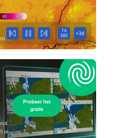
40
60
1x
+3d
:00
n
Probeer het
gratis
wijd.
5 in