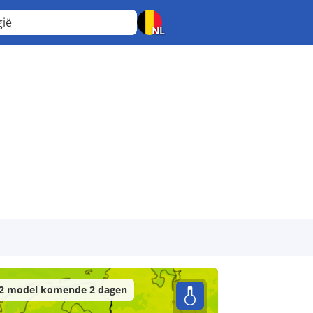
gië
NL
2 model komende 2 dagen