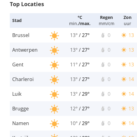
Top Locaties
°C
Regen
Zon
Stad
min.
/
max.
mm/cm
uur
Brussel
13°
/
27°
0
13
Antwerpen
13°
/
27°
0
13
Gent
11°
/
27°
0
13
Charleroi
13°
/
27°
0
14
Luik
13°
/
29°
0
14
Brugge
12°
/
27°
0
13
Namen
10°
/
29°
0
14