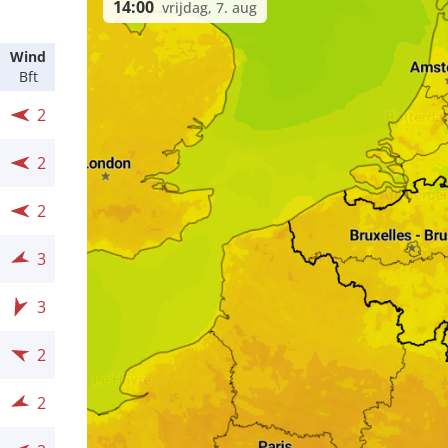
14:00
vrijdag, 7. aug
Wind
Bft
2
2
2
3
3
2
2