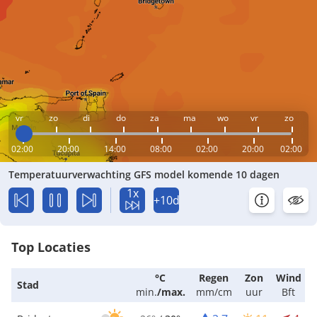
vr
zo
di
do
za
ma
wo
vr
zo
02:00
20:00
14:00
08:00
02:00
20:00
02:00
Temperatuurverwachting GFS model komende 10 dagen
1x
+10d
Top Locaties
°C
Regen
Zon
Wind
Stad
min.
/
max.
mm/cm
uur
Bft