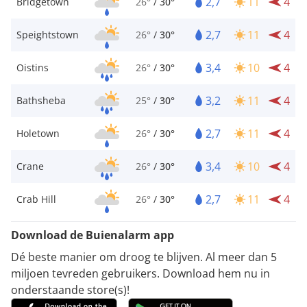
2,7
11
4
Bridgetown
26°
/
30°
2,7
11
4
Speightstown
26°
/
30°
3,4
10
4
Oistins
26°
/
30°
3,2
11
4
Bathsheba
25°
/
30°
2,7
11
4
Holetown
26°
/
30°
3,4
10
4
Crane
26°
/
30°
2,7
11
4
Crab Hill
26°
/
30°
Download de Buienalarm app
Dé beste manier om droog te blijven. Al meer dan 5
miljoen tevreden gebruikers. Download hem nu in
onderstaande store(s)!