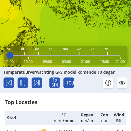
za
di
do
za
ma
wo
vr
zo
21:00
15:00
09:00
03:00
21:00
15:00
21:00
Temperatuurverwachting GFS model komende 10 dagen
1x
+10d
Top Locaties
°C
Regen
Zon
Wind
Stad
min.
/
max.
mm/cm
uur
Bft