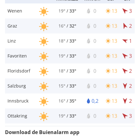
0
13
3
Wenen
19°
/
33°
0
13
2
Graz
16°
/
32°
0
13
1
Linz
18°
/
33°
0
13
3
Favoriten
19°
/
33°
0
13
2
Floridsdorf
18°
/
33°
0
13
2
Salzburg
15°
/
33°
0,2
13
2
Innsbruck
16°
/
35°
0
13
3
Ottakring
19°
/
33°
Download de Buienalarm app