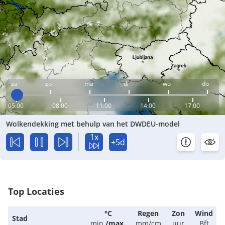
za
zo
ma
di
wo
do
05:00
08:00
11:00
14:00
17:00
Wolkendekking met behulp van het DWDEU-model
1x
+5d
Top Locaties
°C
Regen
Zon
Wind
Stad
min.
/
max.
mm/cm
uur
Bft