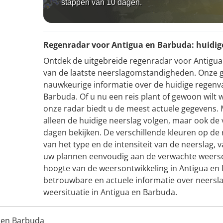
stappen van 10 dagen.
Regenradar voor Antigua en Barbuda: huidige
Ontdek de uitgebreide regenradar voor Antigua e
van de laatste neerslagomstandigheden. Onze 
nauwkeurige informatie over de huidige regenva
Barbuda. Of u nu een reis plant of gewoon wilt 
onze radar biedt u de meest actuele gegevens. M
alleen de huidige neerslag volgen, maar ook d
dagen bekijken. De verschillende kleuren op de 
van het type en de intensiteit van de neerslag, 
uw plannen eenvoudig aan de verwachte weerso
hoogte van de weersontwikkeling in Antigua en
betrouwbare en actuele informatie over neerslag
weersituatie in Antigua en Barbuda.
 en Barbuda