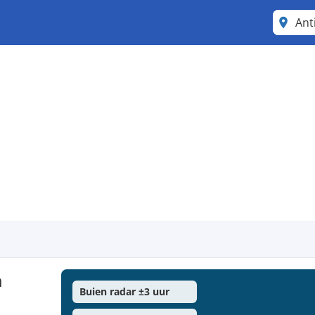
Ant
a
Buien radar ±3 uur