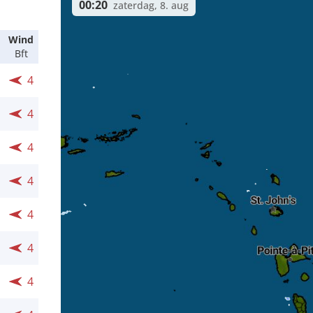
00:20
zaterdag, 8. aug
Wind
Bft
4
4
4
4
4
4
4