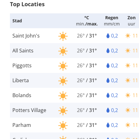
Top Locaties
°C
Regen
Zon
Stad
min.
/
max.
mm/cm
uur
Saint John's
26°
/
31°
0,2
11
All Saints
26°
/
31°
0,2
11
Piggotts
26°
/
31°
0,2
11
Liberta
26°
/
31°
0,2
11
Bolands
26°
/
31°
0,2
11
Potters Village
26°
/
31°
0,2
11
Parham
26°
/
31°
0,2
11