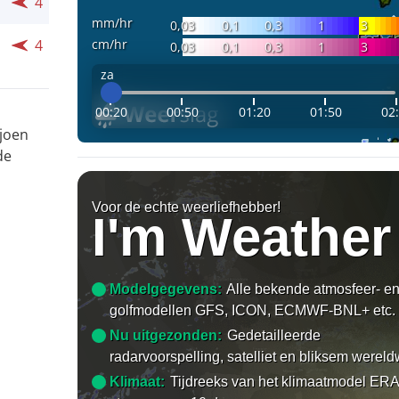
4
mm/hr
0,03
0,1
0,3
1
3
cm/hr
4
0,03
0,1
0,3
1
3
za
00:20
00:50
01:20
01:50
02
ljoen
de
Voor de echte weerliefhebber!
I'm Weather
Modelgegevens:
Alle bekende atmosfeer- e
golfmodellen GFS, ICON, ECMWF-BNL+ etc.
Nu uitgezonden:
Gedetailleerde
radarvoorspelling, satelliet en bliksem wereld
Klimaat:
Tijdreeks van het klimaatmodel ERA