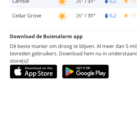
Carlisle
26°
/
31°
0,2
11
Cedar Grove
26°
/
31°
0,2
11
Download de Buienalarm app
Dé beste manier om droog te blijven. Al meer dan 5 mi
tevreden gebruikers. Download hem nu in onderstaan
store(s)!