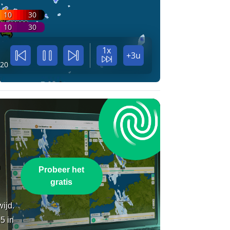
10
30
10
30
1x
+3u
:20
n
Probeer het
gratis
wijd.
5 in