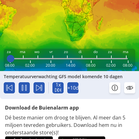
za
ma
wo
vr
zo
di
do
za
ma
08:00
02:00
20:00
14:00
08:00
02:00
08:00
Temperatuurverwachting GFS model komende 10 dagen
1x
+10d
Download de Buienalarm app
Dé beste manier om droog te blijven. Al meer dan 5
miljoen tevreden gebruikers. Download hem nu in
onderstaande store(s)!