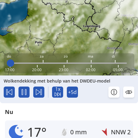
do
za
zo
ma
di
17:00
20:00
23:00
02:00
05:00
Wolkendekking met behulp van het DWDEU-model
1x
+5d
Nu
17°
0 mm
NNW
2