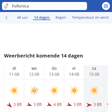
Follonica
48 uur
14 dagen
Regen
Temperatuur en wind
Weerbericht komende 14 dagen
di
wo
do
vr
za
11-08
12-08
13-08
14-08
15-08
1
3 Bft
3 Bft
4 Bft
3 Bft
3 Bft