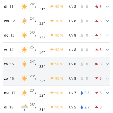
24°
di
11
90 %
8
0
3
/
UV
31°
24°
wo
12
70 %
8
0
3
/
UV
32°
25°
do
13
90 %
8
0
4
/
UV
35°
25°
vr
14
90 %
8
0
3
/
UV
34°
24°
za
15
90 %
8
0
3
/
UV
33°
23°
zo
16
90 %
8
0
3
/
UV
32°
23°
ma
17
90 %
7
0,3
3
/
UV
32°
23°
di
18
90 %
5
2,7
3
/
UV
31°