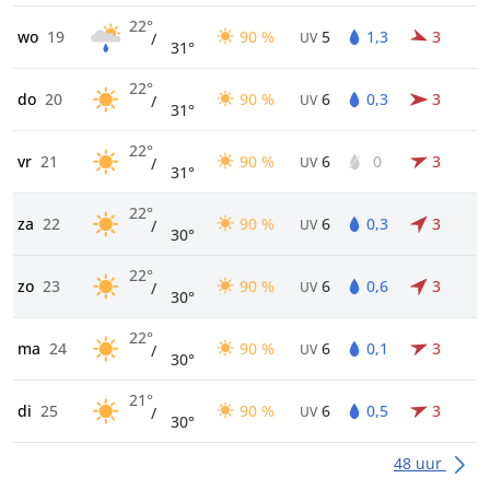
22°
wo
19
90 %
5
1,3
3
/
UV
31°
22°
do
20
90 %
6
0,3
3
/
UV
31°
22°
vr
21
90 %
6
0
3
/
UV
31°
22°
za
22
90 %
6
0,3
3
/
UV
30°
22°
zo
23
90 %
6
0,6
3
/
UV
30°
22°
ma
24
90 %
6
0,1
3
/
UV
30°
21°
di
25
90 %
6
0,5
3
/
UV
30°
48 uur