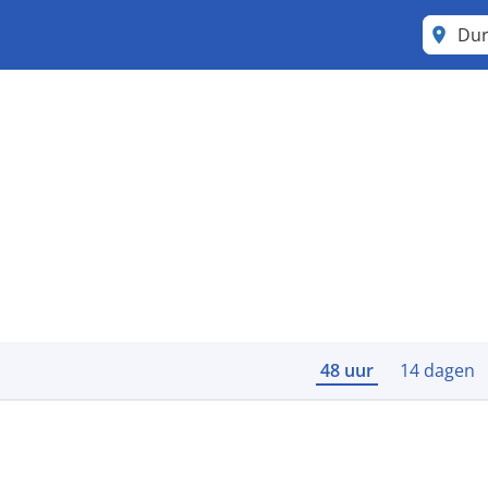
Du
48 uur
14 dagen