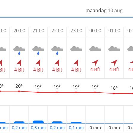
maandag
10 aug
:00
20:00
21:00
22:00
23:00
00:00
01:00
02
4 Bft
4 Bft
4 
Bft
4 Bft
4 Bft
4 Bft
4 Bft
0°
20°
19°
19°
19°
19°
18°
1
1 mm
0,2 mm
0,3 mm
0,2 mm
0,1 mm
0 mm
0 mm
0