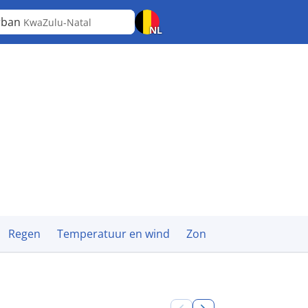
rban
KwaZulu-Natal
NL
Regen
Temperatuur en wind
Zon