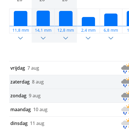
11,8 mm
14,1 mm
12,8 mm
2,4 mm
6,8 mm
vrijdag
7 aug
zaterdag
8 aug
zondag
9 aug
maandag
10 aug
dinsdag
11 aug