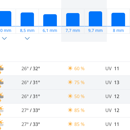
10 mm
8,5 mm
6,1 mm
7,7 mm
9,7 mm
8 mm
26°
/
32°
60 %
UV
11
26°
/
31°
75 %
UV
13
26°
/
31°
50 %
UV
12
27°
/
33°
85 %
UV
12
27°
/
33°
85 %
UV
11