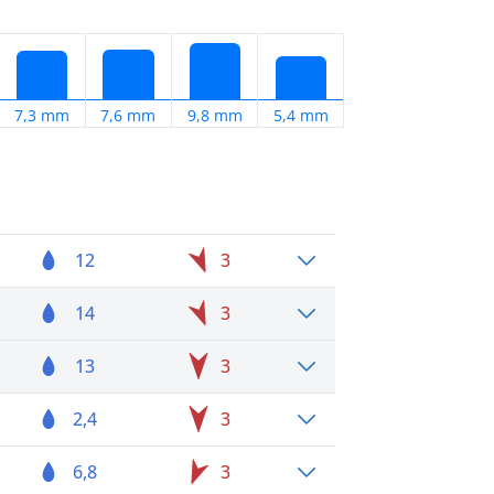
7,3 mm
7,6 mm
9,8 mm
5,4 mm
12
3
14
3
13
3
2,4
3
6,8
3