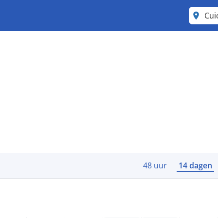
Cui
48 uur
14 dagen