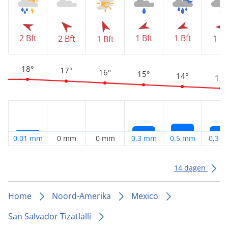
2 Bft
1 Bft
1 Bft
2 Bft
1 Bf
1 Bft
18°
17°
16°
15°
14°
13°
0,01 mm
0 mm
0 mm
0,3 mm
0,5 mm
0,3 
14 dagen
Home
Noord-Amerika
Mexico
San Salvador Tizatlalli