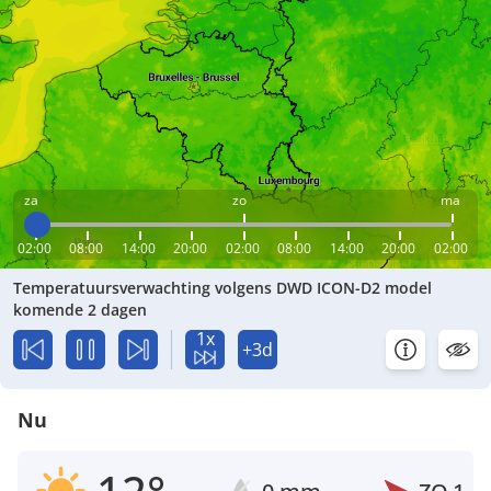
za
zo
ma
02:00
08:00
14:00
20:00
02:00
08:00
14:00
20:00
02:00
Temperatuursverwachting volgens DWD ICON-D2 model
komende 2 dagen
1x
+3d
Nu