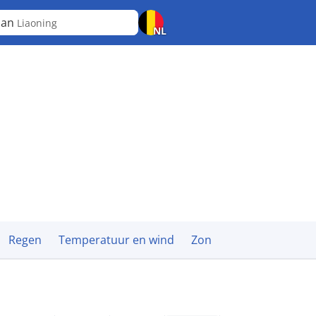
ian
Liaoning
NL
Regen
Temperatuur en wind
Zon