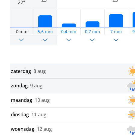
23°
23°
22°
0 mm
5,6 mm
0,4 mm
0,7 mm
7 mm
9
zaterdag
8 aug
zondag
9 aug
maandag
10 aug
dinsdag
11 aug
woensdag
12 aug