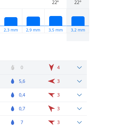
22°
22°
2,3 mm
2,9 mm
3,5 mm
3,2 mm
0
4
5,6
3
0,4
3
0,7
3
7
3