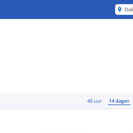
Dal
48 uur
14 dagen