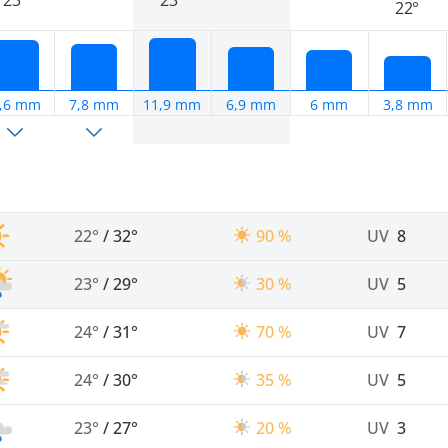
23°
23°
22°
,6 mm
7,8 mm
11,9 mm
6,9 mm
6 mm
3,8 mm
22°
/
32°
90 %
UV
8
23°
/
29°
30 %
UV
5
24°
/
31°
70 %
UV
7
24°
/
30°
35 %
UV
5
23°
/
27°
20 %
UV
3