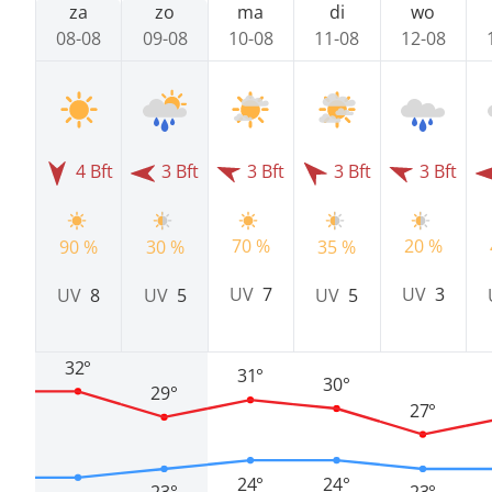
za
zo
ma
di
wo
08-08
09-08
10-08
11-08
12-08
4 Bft
3 Bft
3 Bft
3 Bft
3 Bft
70 %
20 %
90 %
30 %
35 %
UV
7
UV
3
UV
8
UV
5
UV
5
32°
31°
30°
29°
27°
24°
24°