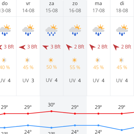
do
vr
za
zo
ma
di
13-08
14-08
15-08
16-08
17-08
18-08
3 Bft
3 Bft
3 Bft
2 Bft
2 Bft
2 Bft
50 %
40 %
45 %
55 %
45 %
45 %
UV
4
UV
4
UV
3
UV
4
UV
4
UV
4
30°
29°
29°
29°
29°
29°
24°
24°
24°