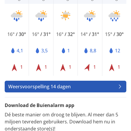
16°
/
30°
16°
/
31°
16°
/
32°
14°
/
31°
15°
/
30°
4,1
3,5
1
8,8
12
1
1
1
1
1
Weersvoorspelling 14 dagen
Download de Buienalarm app
Dé beste manier om droog te blijven. Al meer dan 5
miljoen tevreden gebruikers. Download hem nu in
onderstaande store(s)!