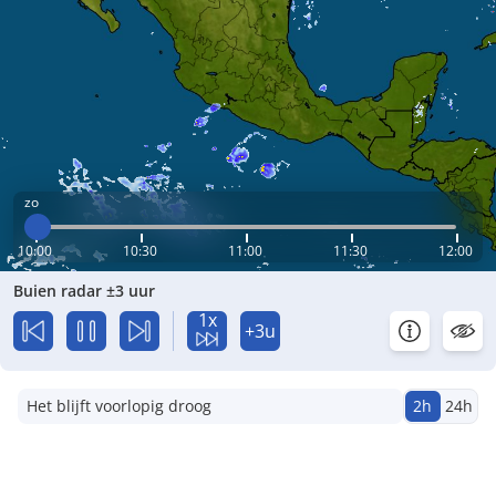
zo
10:00
10:30
11:00
11:30
12:00
Buien radar ±3 uur
1x
+3u
Het blijft voorlopig droog
2h
24h