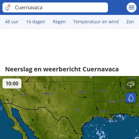
Cuernavaca
48 uur
14 dagen
Regen
Temperatuur en wind
Zon
Neerslag en weerbericht Cuernavaca
10:00