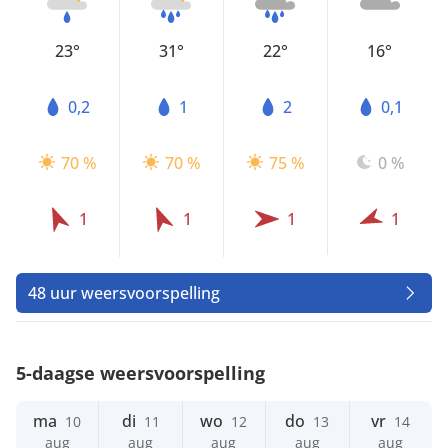
23°
31°
22°
16°
0,2
1
2
0,1
70 %
70 %
75 %
0 %
1
1
1
1
48 uur weersvoorspelling
5-daagse weersvoorspelling
ma
di
wo
do
vr
10
11
12
13
14
aug
aug
aug
aug
aug