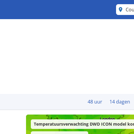
Cou
48 uur
14 dagen
Temperatuursverwachting DWD ICON model ko