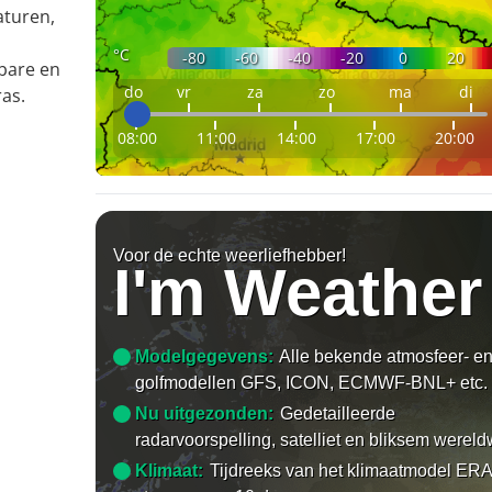
aturen,
°C
-80
-60
-40
-20
0
20
bare en
do
vr
za
zo
ma
di
as.
08:00
11:00
14:00
17:00
20:00
Voor de echte weerliefhebber!
I'm Weather
Modelgegevens:
Alle bekende atmosfeer- e
golfmodellen GFS, ICON, ECMWF-BNL+ etc.
Nu uitgezonden:
Gedetailleerde
radarvoorspelling, satelliet en bliksem wereld
Klimaat:
Tijdreeks van het klimaatmodel ERA