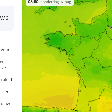
08:00
donderdag, 6. aug
NW
3
 voor
le
 en
eve
n
 altijd
alleen
t u uw