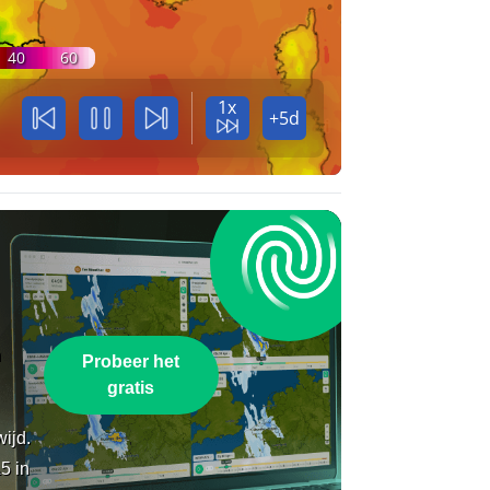
40
60
1x
+5d
n
Probeer het
gratis
wijd.
5 in