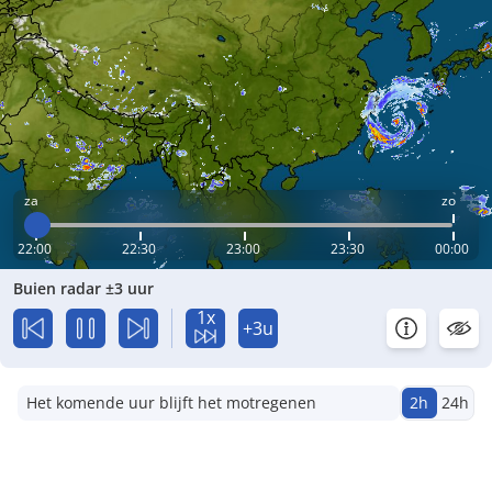
za
zo
22:00
22:30
23:00
23:30
00:00
Buien radar ±3 uur
1x
+3u
Het komende uur blijft het motregenen
2h
24h