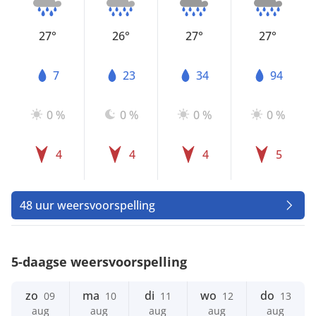
27°
26°
27°
27°
7
23
34
94
0 %
0 %
0 %
0 %
4
4
4
5
48 uur weersvoorspelling
5-daagse weersvoorspelling
zo
ma
di
wo
do
09
10
11
12
13
aug
aug
aug
aug
aug