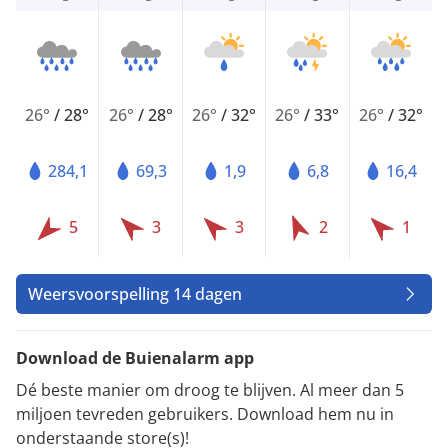
26°
/
28°
26°
/
28°
26°
/
32°
26°
/
33°
26°
/
32°
284,1
69,3
1,9
6,8
16,4
5
3
3
2
1
Weersvoorspelling 14 dagen
Download de Buienalarm app
Dé beste manier om droog te blijven. Al meer dan 5
miljoen tevreden gebruikers. Download hem nu in
onderstaande store(s)!