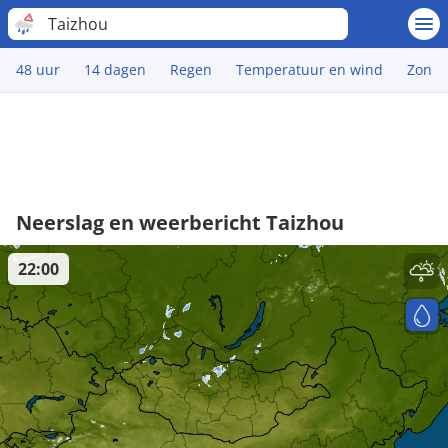
Taizhou
48 uur
14 dagen
Regen
Temperatuur en wind
Zon
Neerslag en weerbericht Taizhou
22:00