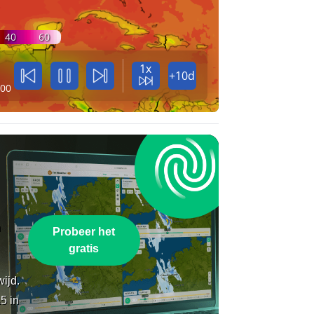
40
60
1x
+10d
:00
n
Probeer het
gratis
wijd.
5 in