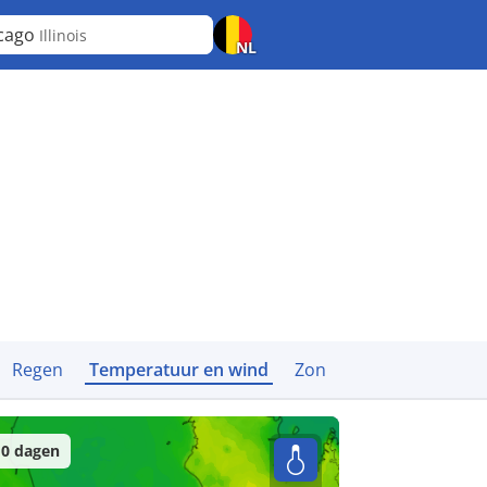
cago
Illinois
NL
Regen
Temperatuur en wind
Zon
0 dagen