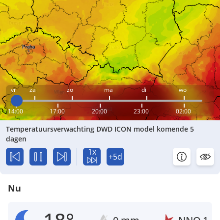
vr
za
zo
ma
di
wo
14:00
17:00
20:00
23:00
02:00
Temperatuursverwachting DWD ICON model komende 5
dagen
1x
+5d
Nu