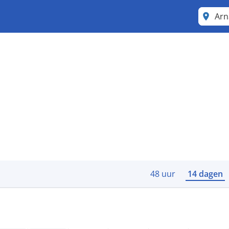
Arn
48 uur
14 dagen