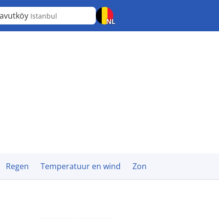
avutköy
Istanbul
NL
Regen
Temperatuur en wind
Zon