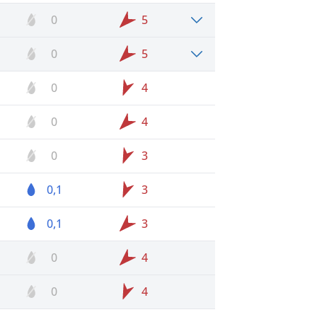
0
5
0
5
0
4
0
4
0
3
0,1
3
0,1
3
0
4
0
4