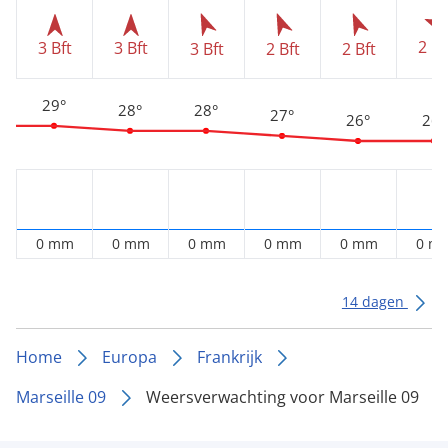
2 Bf
3 Bft
3 Bft
3 Bft
2 Bft
2 Bft
29°
28°
28°
27°
26°
26°
0 mm
0 mm
0 mm
0 mm
0 mm
0 m
14 dagen
Home
Europa
Frankrijk
Marseille 09
Weersverwachting voor Marseille 09