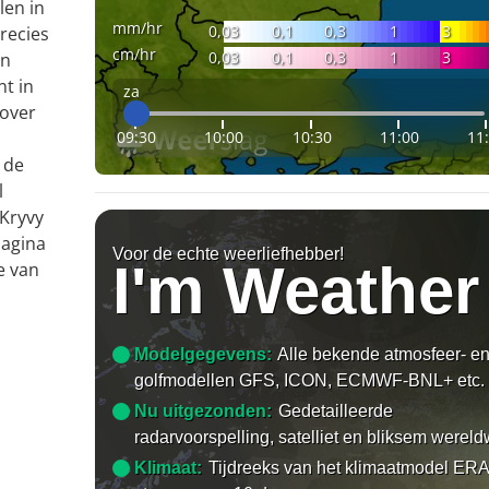
len in
mm/hr
0,03
0,1
0,3
1
3
recies
cm/hr
0,03
0,1
0,3
1
3
en
nt in
za
 over
09:30
10:00
10:30
11:00
11
 de
l
Kryvy
pagina
Voor de echte weerliefhebber!
I'm Weather
e van
Modelgegevens:
Alle bekende atmosfeer- e
golfmodellen GFS, ICON, ECMWF-BNL+ etc.
Nu uitgezonden:
Gedetailleerde
radarvoorspelling, satelliet en bliksem wereld
Klimaat:
Tijdreeks van het klimaatmodel ERA