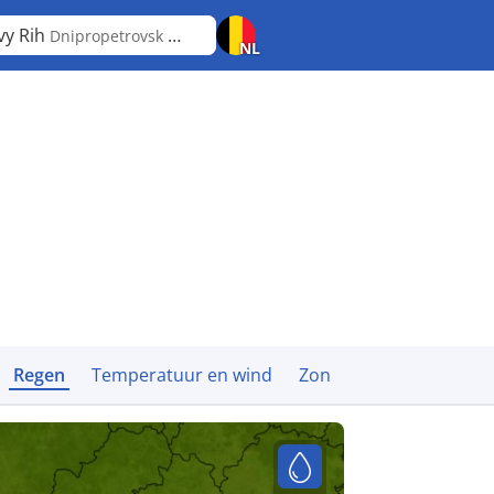
vy Rih
Dnipropetrovsk Oblast
NL
Regen
Temperatuur en wind
Zon