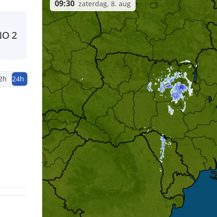
09:30
zaterdag, 8. aug
NO
2
2h
24h