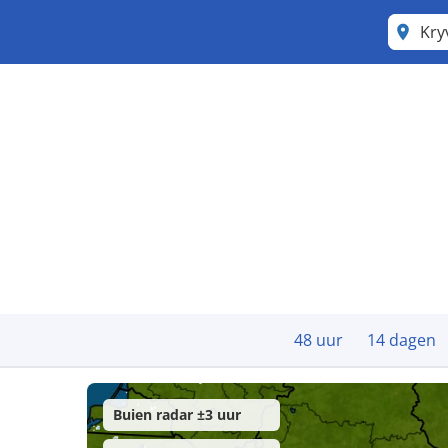
Kry
48 uur
14 dagen
Buien radar ±3 uur