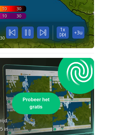
10
30
10
30
1x
+3u
:30
n
Probeer het
gratis
wijd.
5 in