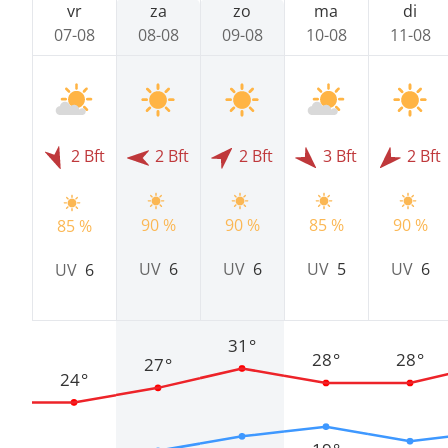
vr
za
zo
ma
di
07-08
08-08
09-08
10-08
11-08
2 Bft
2 Bft
2 Bft
3 Bft
2 Bft
90 %
90 %
85 %
90 %
85 %
UV
6
UV
6
UV
5
UV
6
UV
6
31°
28°
28°
27°
24°