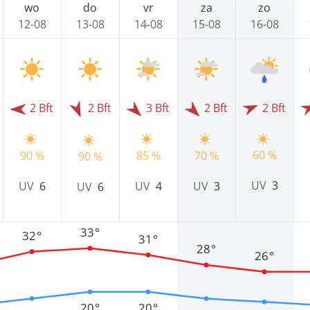
wo
do
vr
za
zo
12-08
13-08
14-08
15-08
16-08
2 Bft
2 Bft
3 Bft
2 Bft
2 Bft
60 %
90 %
85 %
70 %
90 %
UV
3
UV
6
UV
4
UV
3
UV
6
33°
32°
31°
28°
26°
20°
20°