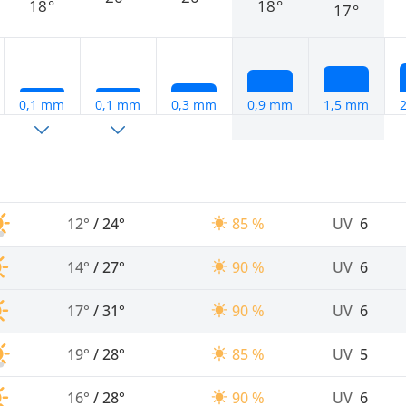
18°
18°
17°
0,1 mm
0,1 mm
0,3 mm
0,9 mm
1,5 mm
12°
/
24°
85 %
UV
6
14°
/
27°
90 %
UV
6
17°
/
31°
90 %
UV
6
19°
/
28°
85 %
UV
5
16°
/
28°
90 %
UV
6