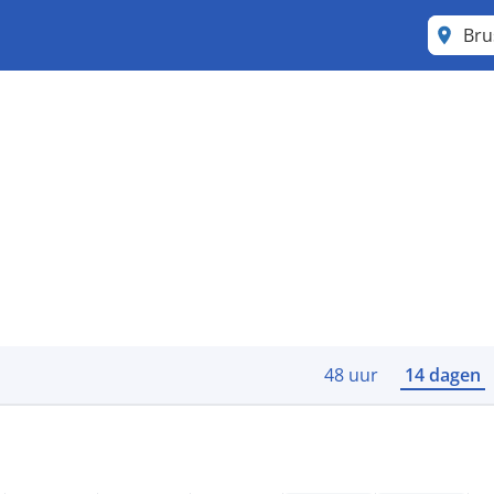
Bru
48 uur
14 dagen