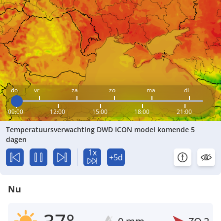
do
vr
za
zo
ma
di
09:00
12:00
15:00
18:00
21:00
Temperatuursverwachting DWD ICON model komende 5
dagen
1x
+5d
Nu