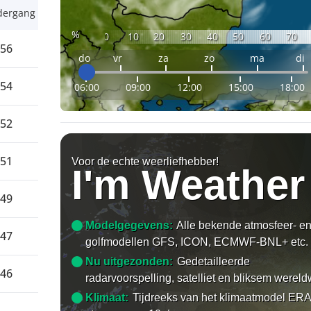
dergang
%
0
10
20
30
40
50
60
70
:56
do
vr
za
zo
ma
di
:54
06:00
09:00
12:00
15:00
18:00
:52
:51
Voor de echte weerliefhebber!
I'm Weather
:49
Modelgegevens:
Alle bekende atmosfeer- e
:47
golfmodellen GFS, ICON, ECMWF-BNL+ etc.
Nu uitgezonden:
Gedetailleerde
:46
radarvoorspelling, satelliet en bliksem wereld
Klimaat:
Tijdreeks van het klimaatmodel ERA