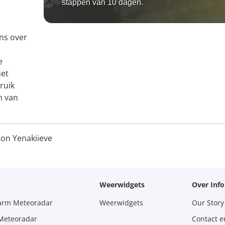
stappen van 10 dagen.
ns over
e
het
ruik
n van
on Yenakiieve
Weerwidgets
Over Inf
larm Meteoradar
Weerwidgets
Our Story
 Meteoradar
Contact e