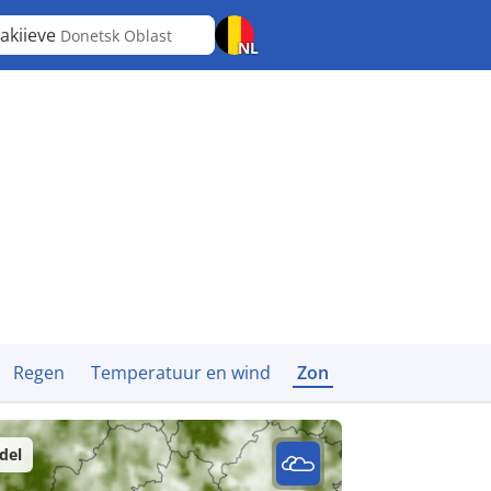
akiieve
Donetsk Oblast
NL
Regen
Temperatuur en wind
Zon
del