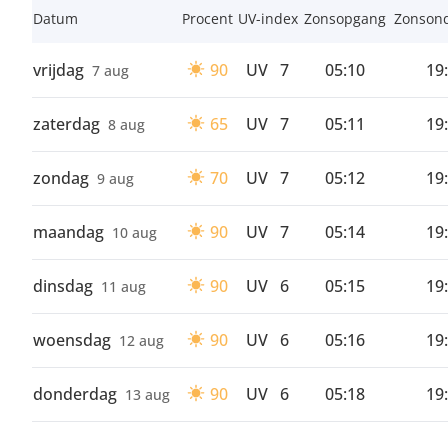
Datum
Procent
UV-index
Zonsopgang
Zonson
vrijdag
90
UV
7
05:10
19
7 aug
zaterdag
65
UV
7
05:11
19
8 aug
zondag
70
UV
7
05:12
19
9 aug
maandag
90
UV
7
05:14
19
10 aug
dinsdag
90
UV
6
05:15
19
11 aug
woensdag
90
UV
6
05:16
19
12 aug
donderdag
90
UV
6
05:18
19
13 aug