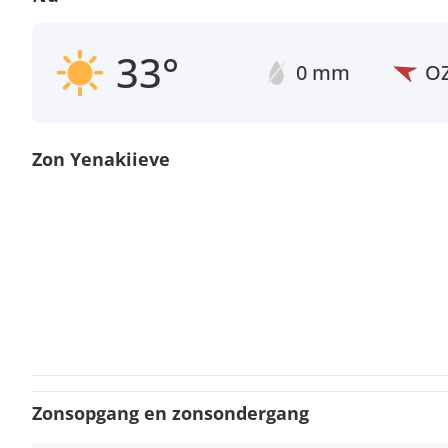
33°
0 mm
O
Zon Yenakiieve
Zonsopgang en zonsondergang