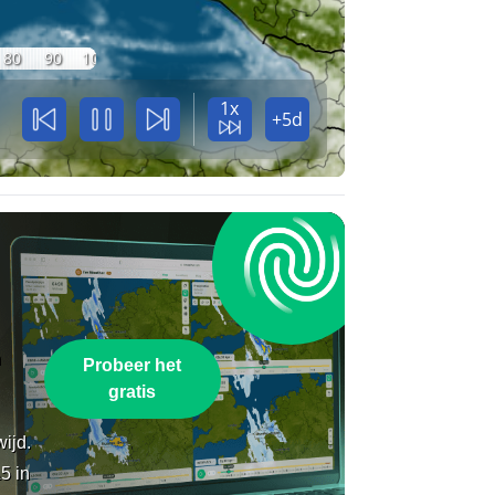
80
90
100
1x
+5d
n
Probeer het
gratis
wijd.
5 in