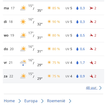
15°
ma
17
85 %
5
0,3
2
/
UV
35°
16°
di
18
90 %
5
0,3
2
/
UV
32°
17°
wo
19
80 %
5
0,5
2
/
UV
31°
16°
do
20
80 %
5
0,6
2
/
UV
31°
16°
vr
21
75 %
4
1,7
2
/
UV
29°
15°
za
22
75 %
4
0,9
2
/
UV
29°
48 uur
Home
Europa
Roemenië