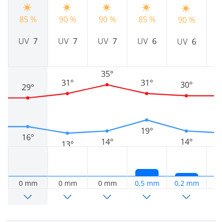
85 %
90 %
90 %
85 %
9
90 %
UV
7
UV
7
UV
7
UV
6
UV
6
35°
31°
31°
30°
29°
19°
16°
14°
14°
13°
0 mm
0 mm
0 mm
0,5 mm
0,2 mm
0