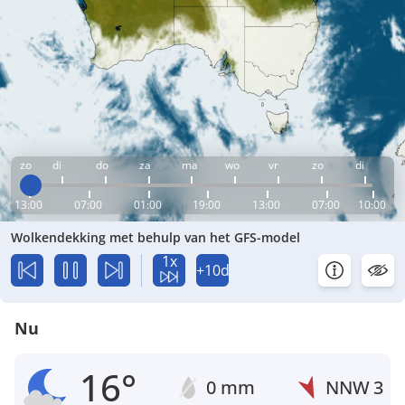
zo
di
do
za
ma
wo
vr
zo
di
13:00
07:00
01:00
19:00
13:00
07:00
10:00
Wolkendekking met behulp van het GFS-model
1x
+10d
Nu
16°
0 mm
NNW
3