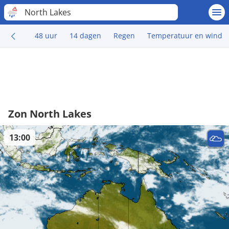
North Lakes
48 uur
14 dagen
Regen
Temperatuur en wind
Zon North Lakes
13:00