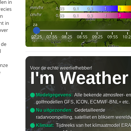
len in
mm/hr
0,03
0,1
0,3
1
3
recies
cm/hr
0,03
0,1
0,3
1
3
en
nt in
za
over
07:25
07:55
08:25
08:55
09:25
09:55
10:2
 de
l
onze
Voor de echte weerliefhebber!
I'm Weather
e
Modelgegevens:
Alle bekende atmosfeer- e
golfmodellen GFS, ICON, ECMWF-BNL+ etc.
Nu uitgezonden:
Gedetailleerde
radarvoorspelling, satelliet en bliksem wereld
Klimaat:
Tijdreeks van het klimaatmodel ERA