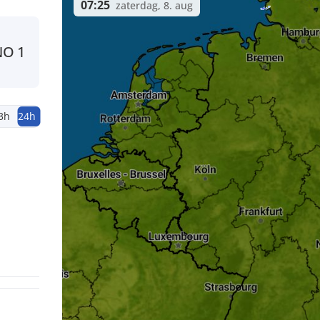
07:25
zaterdag, 8. aug
NO
1
3h
24h