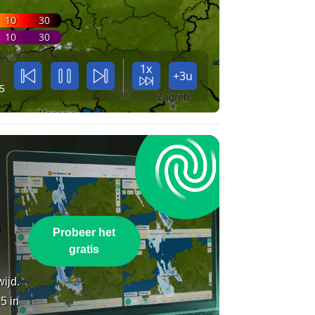
10
30
10
30
1x
+3u
5
n
Probeer het
gratis
wijd.
5 in