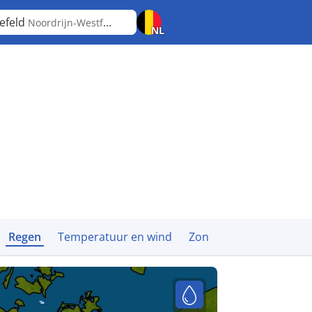
lefeld
Noordrijn-Westfalen
NL
Regen
Temperatuur en wind
Zon