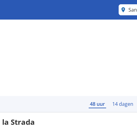
San
48 uur
14 dagen
 la Strada