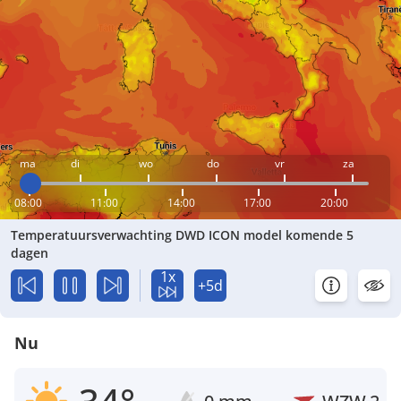
ma
di
wo
do
vr
za
08:00
11:00
14:00
17:00
20:00
Temperatuursverwachting DWD ICON model komende 5
dagen
1x
+5d
Nu